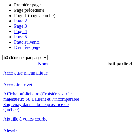
Première page
Page précédente
Page
1
(page actuelle)
Page
2
Page
3
Page
4
Page
5
Page suivante
Dernière page
Nom
Fait partie 
Accoteuse pneumatique
Accotoir à rivet
Affiche publicitaire (Croisières sur le
majestueux St. Laurent et l’incomparable
Saguenay dans la belle province de
Québec)
Aiguille à voiles courbe
Alésoir