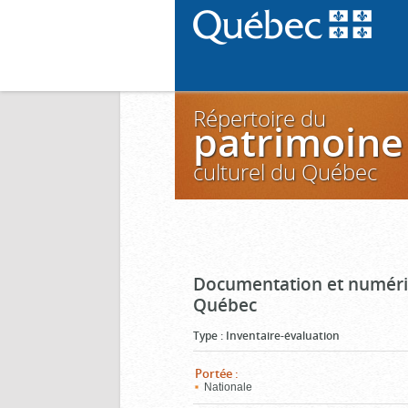
Répertoire du
patrimoine
culturel du Québec
Documentation et numéris
Québec
Type
:
Inventaire-évaluation
Portée
:
Nationale