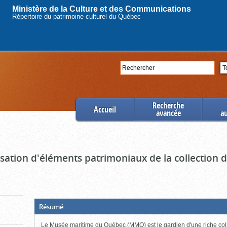
Ministère de la Culture et des Communications
Répertoire du patrimoine culturel du Québec
Rechercher
Se
Recherche
Accueil
avancée
a
ation d'éléments patrimoniaux de la collection
(Boite
Résumé
ouverte,
cliquer
Le Musée maritime du Québec (MMQ) est le gardien d'une riche col