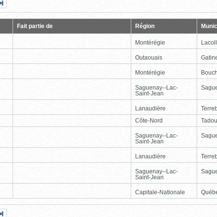
Page
Dernière
nte
page
Fait partie de
Région
Munic
Montérégie
Lacol
Outaouais
Gatin
Montérégie
Bouch
Saguenay--Lac-
Sagu
Saint-Jean
Lanaudière
Terre
Côte-Nord
Tadou
Saguenay--Lac-
Sagu
Saint-Jean
Lanaudière
Terre
Saguenay--Lac-
Sagu
Saint-Jean
Capitale-Nationale
Québ
Page
Dernière