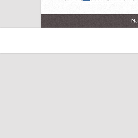
actuelle)
page
précédente
suiva
Pla