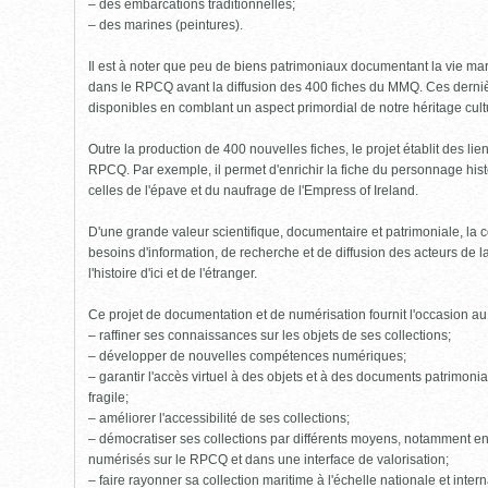
– des embarcations traditionnelles;
– des marines (peintures).
Il est à noter que peu de biens patrimoniaux documentant la vie mari
dans le RPCQ avant la diffusion des 400 fiches du MMQ. Ces derniè
disponibles en comblant un aspect primordial de notre héritage cult
Outre la production de 400 nouvelles fiches, le projet établit des li
RPCQ. Par exemple, il permet d'enrichir la fiche du personnage his
celles de l'épave et du naufrage de l'Empress of Ireland.
D'une grande valeur scientifique, documentaire et patrimoniale, l
besoins d'information, de recherche et de diffusion des acteurs de 
l'histoire d'ici et de l'étranger.
Ce projet de documentation et de numérisation fournit l'occasion a
– raffiner ses connaissances sur les objets de ses collections;
– développer de nouvelles compétences numériques;
– garantir l'accès virtuel à des objets et à des documents patrimoniau
fragile;
– améliorer l'accessibilité de ses collections;
– démocratiser ses collections par différents moyens, notamment en
numérisés sur le RPCQ et dans une interface de valorisation;
– faire rayonner sa collection maritime à l'échelle nationale et intern