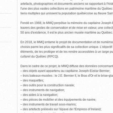
pour
fermer)
artefacts, photographies et documents anciens se rapportant à l'his
l'une des plus vastes collections en patrimoine maritime du Québe
liens multiples qui unissent la population québécoise au fleuve Sai
Fondé en 1968, le MMQ perpétue la mémoire du capitaine Joseph-Elzé
travers des gestes de conservation et de mise en valeur, une collect
50 ans d'existence, il est le plus ancien musée maritime au Québec.
En 2018, le MMQ entame le projet de documentation et de numéris
choisis parmi les plus significatifs de sa collection unique. L'object
éléments, de les protéger et de les rendre accessibles à un large pu
culturel du Québec (RPCQ).
Dans le cadre de ce projet, le MMQ diffuse des données concernan
– des objets ayant appartenu au capitaine Joseph-Elzéar Bernier;
– trois bateaux-musées : le J.E. Bernier II, le Bras d'Or et le brise-g
– des maquettes;
– des outils pour la construction navale;
– des instruments de navigation;
– des aides à la navigation;
– des pièces de mobilier et des équipements de navire;
– des instruments de travail sous-marins;
– des artefacts prélevés sur l'épave de l'Empress of Ireland;