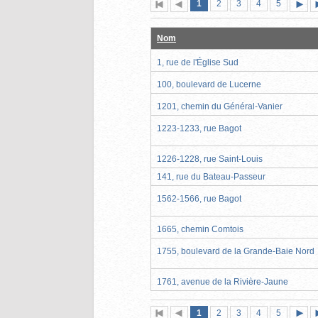
Page
(page
Page
Page
Page
Page
1
Première
2
Page
3
4
5
actuelle)
page
précédente
suiva
Nom
1, rue de l'Église Sud
100, boulevard de Lucerne
1201, chemin du Général-Vanier
1223-1233, rue Bagot
1226-1228, rue Saint-Louis
141, rue du Bateau-Passeur
1562-1566, rue Bagot
1665, chemin Comtois
1755, boulevard de la Grande-Baie Nord
1761, avenue de la Rivière-Jaune
Page
(page
Page
Page
Page
Page
1
Première
2
Page
3
4
5