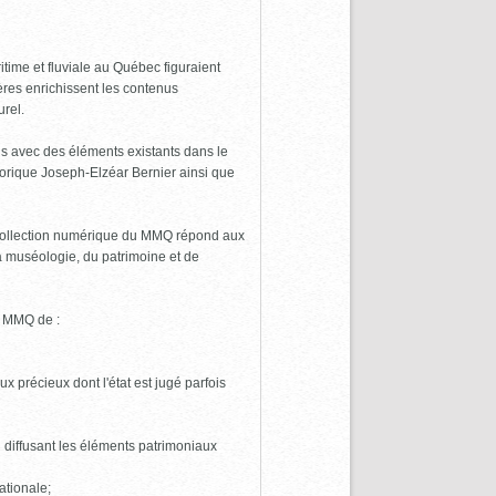
time et fluviale au Québec figuraient
res enrichissent les contenus
urel.
ens avec des éléments existants dans le
torique Joseph-Elzéar Bernier ainsi que
a collection numérique du MMQ répond aux
la muséologie, du patrimoine et de
u MMQ de :
x précieux dont l'état est jugé parfois
 diffusant les éléments patrimoniaux
ationale;