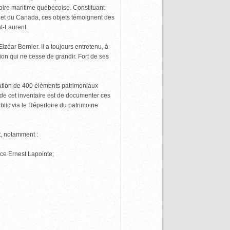
toire maritime québécoise. Constituant
c et du Canada, ces objets témoignent des
nt-Laurent.
ar Bernier. Il a toujours entretenu, à
ion qui ne cesse de grandir. Fort de ses
ation de 400 éléments patrimoniaux
if de cet inventaire est de documenter ces
blic via le Répertoire du patrimoine
t, notamment :
lace Ernest Lapointe;