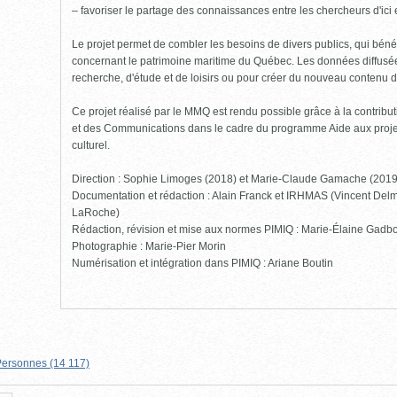
– favoriser le partage des connaissances entre les chercheurs d'ici et
Le projet permet de combler les besoins de divers publics, qui bénéf
concernant le patrimoine maritime du Québec. Les données diffusées
recherche, d'étude et de loisirs ou pour créer du nouveau contenu 
Ce projet réalisé par le MMQ est rendu possible grâce à la contribut
et des Communications dans le cadre du programme Aide aux projet
culturel.
Direction : Sophie Limoges (2018) et Marie-Claude Gamache (201
Documentation et rédaction : Alain Franck et IRHMAS (Vincent Delm
LaRoche)
Rédaction, révision et mise aux normes PIMIQ : Marie-Élaine Gadbo
Photographie : Marie-Pier Morin
Numérisation et intégration dans PIMIQ : Ariane Boutin
ersonnes (14 117)