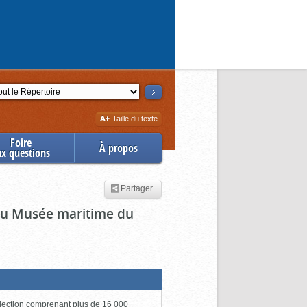
ction
Augmenter
Taille du texte
la
Foire
À propos
ux questions
Partager
 du Musée maritime du
lection comprenant plus de 16 000