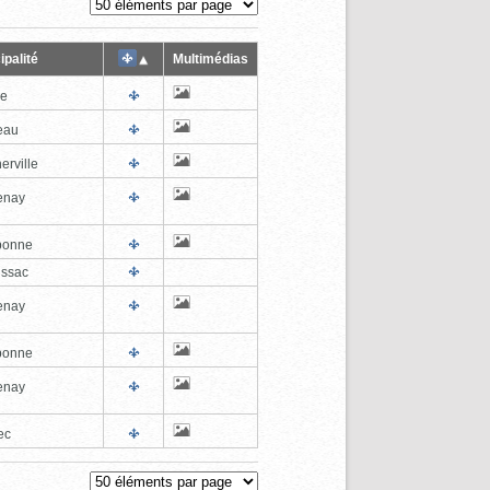
ipalité
Multimédias
le
eau
erville
enay
bonne
ssac
enay
bonne
enay
ec