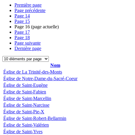
Première page
Page précédente
Page
14
Page
15
Page
16
(page actuelle)
Page
17
Page
18
Page suivante
Dernière page
Nom
Église de La Trinité-des-Monts
Église de Notre-Dame-du-Sacré-Coeur
Église de Saint-Eugène
Église de Saint-Fabien
Église de Saint-Marcellin
Église de Saint-Narcisse
Église de Saint-Pie-X
Église de Saint-Robert-Bellarmin
Église de Saint-Valérien
Église de Saint-Yves