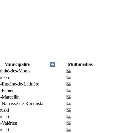
Municipalité
Multimédias
rinité-des-Monts
uski
t-Eugène-de-Ladrière
t-Fabien
t-Marcellin
t-Narcisse-de-Rimouski
uski
uski
t-Valérien
uski