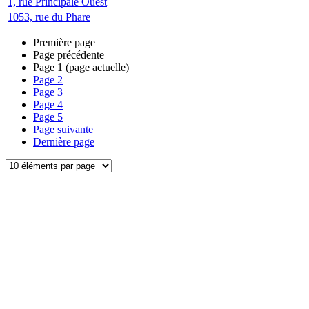
1, rue Principale Ouest
1053, rue du Phare
Première page
Page précédente
Page
1
(page actuelle)
Page
2
Page
3
Page
4
Page
5
Page suivante
Dernière page