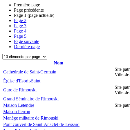
Première page
Page précédente
Page
1
(page actuelle)
Page
2
Page
3
Page
4
Page
5
Page suivante
Dernière page
Nom
Site pat
Cathédrale de Saint-Germain
Ville-d
Église d'Esprit-Saint
Site pat
Gare de Rimouski
Ville-d
Grand Séminaire de Rimouski
Maison Letendre
Site pa
Maison Perron
Manège militaire de Rimouski
Pont couvert de Saint-Anaclet-de-Lessard