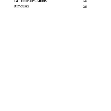
La Trinité-des-Monts
Rimouski