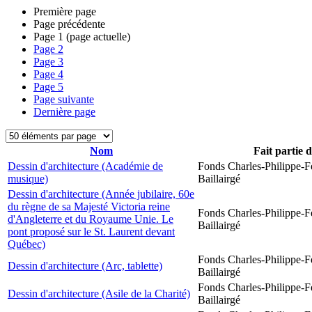
Première page
Page précédente
Page
1
(page actuelle)
Page
2
Page
3
Page
4
Page
5
Page suivante
Dernière page
Nom
Fait partie 
Dessin d'architecture (Académie de
Fonds Charles-Philippe-F
musique)
Baillairgé
Dessin d'architecture (Année jubilaire, 60e
du règne de sa Majesté Victoria reine
Fonds Charles-Philippe-F
d'Angleterre et du Royaume Unie. Le
Baillairgé
pont proposé sur le St. Laurent devant
Québec)
Fonds Charles-Philippe-F
Dessin d'architecture (Arc, tablette)
Baillairgé
Fonds Charles-Philippe-F
Dessin d'architecture (Asile de la Charité)
Baillairgé