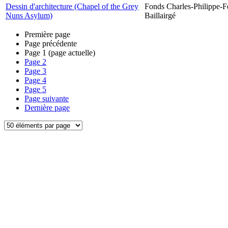
Dessin d'architecture (Chapel of the Grey
Fonds Charles-Philippe-F
Nuns Asylum)
Baillairgé
Première page
Page précédente
Page
1
(page actuelle)
Page
2
Page
3
Page
4
Page
5
Page suivante
Dernière page