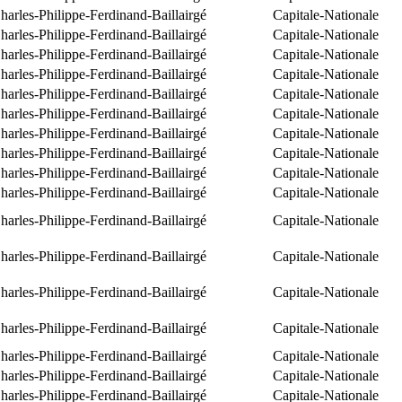
arles-Philippe-Ferdinand-Baillairgé
Capitale-Nationale
arles-Philippe-Ferdinand-Baillairgé
Capitale-Nationale
arles-Philippe-Ferdinand-Baillairgé
Capitale-Nationale
arles-Philippe-Ferdinand-Baillairgé
Capitale-Nationale
arles-Philippe-Ferdinand-Baillairgé
Capitale-Nationale
arles-Philippe-Ferdinand-Baillairgé
Capitale-Nationale
arles-Philippe-Ferdinand-Baillairgé
Capitale-Nationale
arles-Philippe-Ferdinand-Baillairgé
Capitale-Nationale
arles-Philippe-Ferdinand-Baillairgé
Capitale-Nationale
arles-Philippe-Ferdinand-Baillairgé
Capitale-Nationale
arles-Philippe-Ferdinand-Baillairgé
Capitale-Nationale
arles-Philippe-Ferdinand-Baillairgé
Capitale-Nationale
arles-Philippe-Ferdinand-Baillairgé
Capitale-Nationale
arles-Philippe-Ferdinand-Baillairgé
Capitale-Nationale
arles-Philippe-Ferdinand-Baillairgé
Capitale-Nationale
arles-Philippe-Ferdinand-Baillairgé
Capitale-Nationale
arles-Philippe-Ferdinand-Baillairgé
Capitale-Nationale