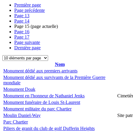
Première page
Page précédente
Page
13
Page
14
Page
15
(page actuelle)
Page
16
Page
17
Page suivante
Dernière page
Nom
Monument dédié aux premiers arrivants
Monument dédié aux survivants de la Première Guerre
mondiale
Monument Doak
Monument en l'honneur de Nathaniel Jenks
Cimetiè
Monument funéraire de Louis St-Laurent
Monument militaire du parc Chartier
Moulin Daniel-Way
Site pa
Parc Chartier
Piliers de granit du club de golf Dufferin Heights