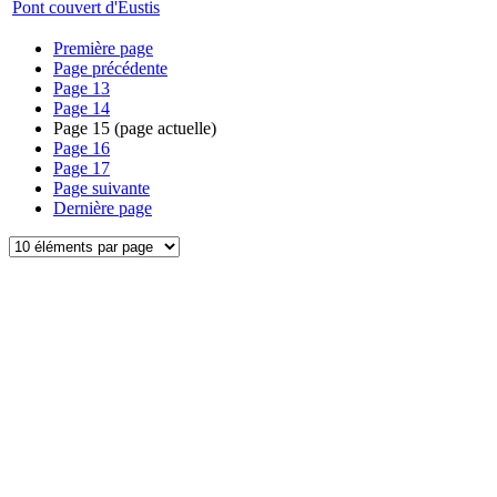
Pont couvert d'Eustis
Première page
Page précédente
Page
13
Page
14
Page
15
(page actuelle)
Page
16
Page
17
Page suivante
Dernière page