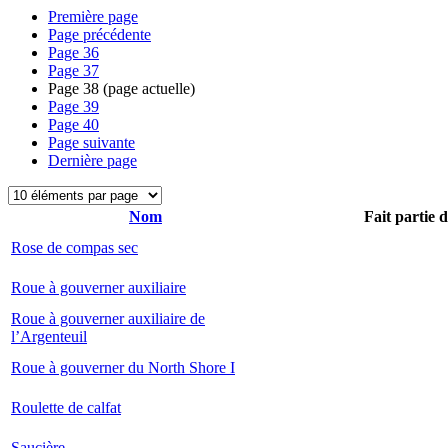
Première page
Page précédente
Page
36
Page
37
Page
38
(page actuelle)
Page
39
Page
40
Page suivante
Dernière page
Nom
Fait partie 
Rose de compas sec
Roue à gouverner auxiliaire
Roue à gouverner auxiliaire de
l’Argenteuil
Roue à gouverner du North Shore I
Roulette de calfat
Saucière