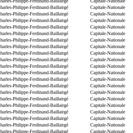
arles-Philippe-Ferdinand-Baillairgé
Capitale-Nationale
arles-Philippe-Ferdinand-Baillairgé
Capitale-Nationale
arles-Philippe-Ferdinand-Baillairgé
Capitale-Nationale
arles-Philippe-Ferdinand-Baillairgé
Capitale-Nationale
arles-Philippe-Ferdinand-Baillairgé
Capitale-Nationale
arles-Philippe-Ferdinand-Baillairgé
Capitale-Nationale
arles-Philippe-Ferdinand-Baillairgé
Capitale-Nationale
arles-Philippe-Ferdinand-Baillairgé
Capitale-Nationale
arles-Philippe-Ferdinand-Baillairgé
Capitale-Nationale
arles-Philippe-Ferdinand-Baillairgé
Capitale-Nationale
arles-Philippe-Ferdinand-Baillairgé
Capitale-Nationale
arles-Philippe-Ferdinand-Baillairgé
Capitale-Nationale
arles-Philippe-Ferdinand-Baillairgé
Capitale-Nationale
arles-Philippe-Ferdinand-Baillairgé
Capitale-Nationale
arles-Philippe-Ferdinand-Baillairgé
Capitale-Nationale
arles-Philippe-Ferdinand-Baillairgé
Capitale-Nationale
arles-Philippe-Ferdinand-Baillairgé
Capitale-Nationale
arles-Philippe-Ferdinand-Baillairgé
Capitale-Nationale
arles-Philippe-Ferdinand-Baillairgé
Capitale-Nationale
arles-Philippe-Ferdinand-Baillairgé
Capitale-Nationale
arles-Philippe-Ferdinand-Baillairgé
Capitale-Nationale