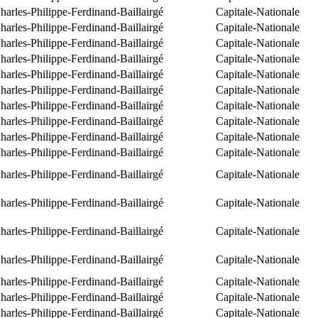
arles-Philippe-Ferdinand-Baillairgé
Capitale-Nationale
arles-Philippe-Ferdinand-Baillairgé
Capitale-Nationale
arles-Philippe-Ferdinand-Baillairgé
Capitale-Nationale
arles-Philippe-Ferdinand-Baillairgé
Capitale-Nationale
arles-Philippe-Ferdinand-Baillairgé
Capitale-Nationale
arles-Philippe-Ferdinand-Baillairgé
Capitale-Nationale
arles-Philippe-Ferdinand-Baillairgé
Capitale-Nationale
arles-Philippe-Ferdinand-Baillairgé
Capitale-Nationale
arles-Philippe-Ferdinand-Baillairgé
Capitale-Nationale
arles-Philippe-Ferdinand-Baillairgé
Capitale-Nationale
arles-Philippe-Ferdinand-Baillairgé
Capitale-Nationale
arles-Philippe-Ferdinand-Baillairgé
Capitale-Nationale
arles-Philippe-Ferdinand-Baillairgé
Capitale-Nationale
arles-Philippe-Ferdinand-Baillairgé
Capitale-Nationale
arles-Philippe-Ferdinand-Baillairgé
Capitale-Nationale
arles-Philippe-Ferdinand-Baillairgé
Capitale-Nationale
arles-Philippe-Ferdinand-Baillairgé
Capitale-Nationale