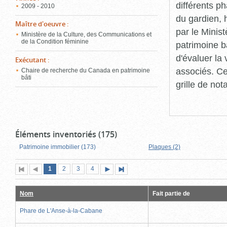
différents p
2009 - 2010
du gardien, 
Maître d'oeuvre
:
par le Minis
Ministère de la Culture, des Communications et
de la Condition féminine
patrimoine b
d'évaluer la
Exécutant
:
associés. Ce
Chaire de recherche du Canada en patrimoine
bâti
grille de not
Éléments inventoriés (175)
Patrimoine immobilier (173)
Plaques (2)
Page
(page
Page
Page
Page
1
Première
2
Page
3
4
Page
Dernière
actuelle)
page
précédente
suivante
page
Nom
Fait partie de
Phare de L'Anse-à-la-Cabane