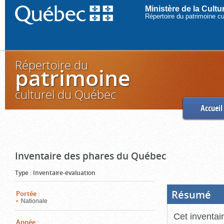
Ministère de la Cult
Répertoire du patrimoine c
Répertoire du
patrimoine
culturel du Québec
Accueil
Inventaire des phares du Québec
Type
:
Inventaire-évaluation
Résumé
(Boi
Portée
:
ouve
Nationale
cliq
pou
Cet inventai
ferm
Année
: