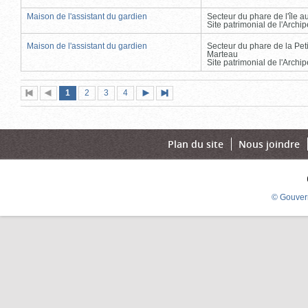
Maison de l'assistant du gardien
Secteur du phare de l'île 
Site patrimonial de l'Arch
Maison de l'assistant du gardien
Secteur du phare de la Peti
Marteau
Site patrimonial de l'Arch
Page
(page
Page
Page
Page
1
Première
2
Page
3
4
Page
Dernière
actuelle)
page
précédente
suivante
page
Plan du site
Nous joindre
© Gouver