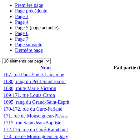
Première page
Page précédente
Page
3
Page
4
Page
5
(page actuelle)
Page
6
Page
7
Page suivante
Dernière page
Nom
Fait partie 
167, rue Paul-Émile-Lamarche
1680, rang du Petit-Saint-Esprit
1680, route Marie-Victorin
169-171, rue Louis-Caron
1695, rang du Grand-Saint-Esprit
170-172, rue du Curé-Ferland
171, rue de Monseigneur-Plessis
1715, rue Saint-Jean-Baptiste
172-176, rue du Curé-Raimbault
173, rue de Monseigneur-Signay