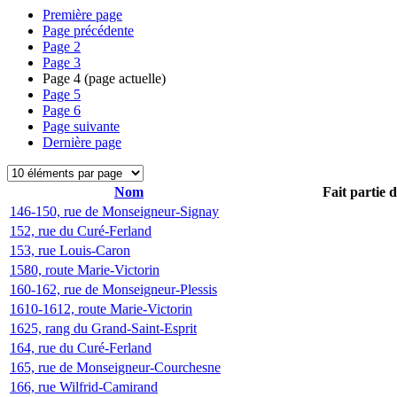
Première page
Page précédente
Page
2
Page
3
Page
4
(page actuelle)
Page
5
Page
6
Page suivante
Dernière page
Nom
Fait partie 
146-150, rue de Monseigneur-Signay
152, rue du Curé-Ferland
153, rue Louis-Caron
1580, route Marie-Victorin
160-162, rue de Monseigneur-Plessis
1610-1612, route Marie-Victorin
1625, rang du Grand-Saint-Esprit
164, rue du Curé-Ferland
165, rue de Monseigneur-Courchesne
166, rue Wilfrid-Camirand