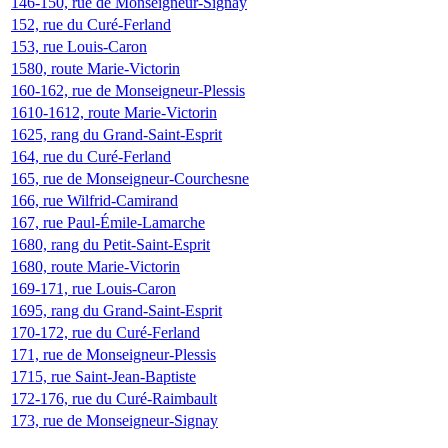
146-150, rue de Monseigneur-Signay
152, rue du Curé-Ferland
153, rue Louis-Caron
1580, route Marie-Victorin
160-162, rue de Monseigneur-Plessis
1610-1612, route Marie-Victorin
1625, rang du Grand-Saint-Esprit
164, rue du Curé-Ferland
165, rue de Monseigneur-Courchesne
166, rue Wilfrid-Camirand
167, rue Paul-Émile-Lamarche
1680, rang du Petit-Saint-Esprit
1680, route Marie-Victorin
169-171, rue Louis-Caron
1695, rang du Grand-Saint-Esprit
170-172, rue du Curé-Ferland
171, rue de Monseigneur-Plessis
1715, rue Saint-Jean-Baptiste
172-176, rue du Curé-Raimbault
173, rue de Monseigneur-Signay