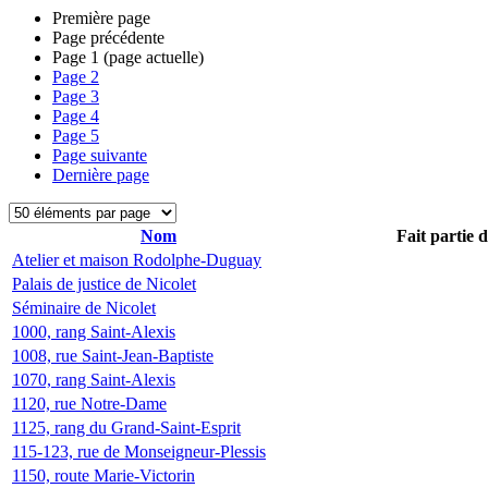
Première page
Page précédente
Page
1
(page actuelle)
Page
2
Page
3
Page
4
Page
5
Page suivante
Dernière page
Nom
Fait partie 
Atelier et maison Rodolphe-Duguay
Palais de justice de Nicolet
Séminaire de Nicolet
1000, rang Saint-Alexis
1008, rue Saint-Jean-Baptiste
1070, rang Saint-Alexis
1120, rue Notre-Dame
1125, rang du Grand-Saint-Esprit
115-123, rue de Monseigneur-Plessis
1150, route Marie-Victorin