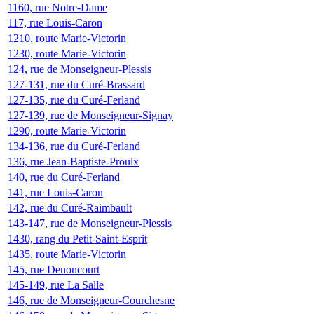
1160, rue Notre-Dame
117, rue Louis-Caron
1210, route Marie-Victorin
1230, route Marie-Victorin
124, rue de Monseigneur-Plessis
127-131, rue du Curé-Brassard
127-135, rue du Curé-Ferland
127-139, rue de Monseigneur-Signay
1290, route Marie-Victorin
134-136, rue du Curé-Ferland
136, rue Jean-Baptiste-Proulx
140, rue du Curé-Ferland
141, rue Louis-Caron
142, rue du Curé-Raimbault
143-147, rue de Monseigneur-Plessis
1430, rang du Petit-Saint-Esprit
1435, route Marie-Victorin
145, rue Denoncourt
145-149, rue La Salle
146, rue de Monseigneur-Courchesne