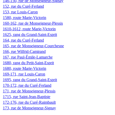
146-150, rue de Monseigneur-Signay
152, rue du Curé-Ferland
153, rue Louis-Caron
1580, route Marie-Victorin
160-162, rue de Monseigneur-Plessis
1610-1612, route Marie-Victorin
1625, rang du Grand-Saint-Esprit
164, rue du Curé-Ferland
165, rue de Monseigneur-Courchesne
166, rue Wilfrid-Camirand
167, rue Paul-Émile-Lamarche
1680, rang du Petit-Saint-Esprit
1680, route Marie-Victorin
169-171, rue Louis-Caron
1695, rang du Grand-Saint-Esprit
170-172, rue du Curé-Ferland
171, rue de Monseigneur-Plessis
1715, rue Saint-Jean-Baptiste
172-176, rue du Curé-Raimbault
173, rue de Monseigneur-Signay