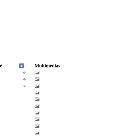
é
Multimédias