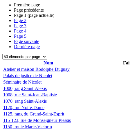
Première page
Page précédente
Page
1
(page actuelle)
Page
2
Page
3
Page
4
Page
5
Page suivante
Dernière page
Nom
Fai
Atelier et maison Rodolphe-Duguay
Palais de justice de Nicolet
Séminaire de Nicolet
1000, rang Saint-Alexis
1008, rue Saint-Jean-Baptiste
1070, rang Saint-Alexis
1120, rue Notre-Dame
1125, rang du Grand-Saint-Esprit
115-123, rue de Monseigneur-Plessis
1150, route Marie-Victorin