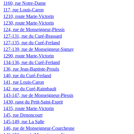
1160, rue Notre-Dame
117, rue Louis-Caron
1210, route Marie-Victorin
1230, route Marie-Victorin
124, rue de Monseigneur-Plessis
127-131, rue du Curé-Brassard
127-135, rue du Curé-Ferland
127-139, rue de Monseigneur-Signay
1290, route Marie-Victorin
134-136, rue du Curé-Ferland
136, rue Jean-Baptiste-Proulx
140, rue du Curé-Ferland
141, rue Louis-Caron
142, rue du Curé-Raimbault
143-147, rue de Monseigneur-Plessis
1430, rang du Petit-Saint-Esprit
1435, route Marie-Victorin
145, rue Denoncourt
145-149, rue La Salle
146, rue de Monseigneur-Courchesne