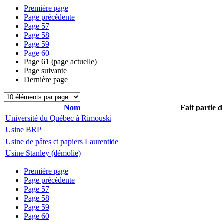
Première page
Page précédente
Page
57
Page
58
Page
59
Page
60
Page
61
(page actuelle)
Page suivante
Dernière page
Nom
Fait partie 
Université du Québec à Rimouski
Usine BRP
Usine de pâtes et papiers Laurentide
Usine Stanley (démolie)
Première page
Page précédente
Page
57
Page
58
Page
59
Page
60