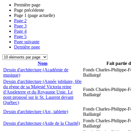
Première page
Page précédente
Page
1
(page actuelle)
Page
2
Page
3
Page
4
Page
5
Page suivante
Dernière page
Nom
Fait partie 
Dessin d'architecture (Académie de
Fonds Charles-Philippe-F
musique)
Baillairgé
Dessin d'architecture (Année jubilaire, 60e
du règne de sa Majesté Victoria reine
Fonds Charles-Philippe-F
d'Angleterre et du Royaume Unie. Le
Baillairgé
pont proposé sur le St. Laurent devant
Québec)
Fonds Charles-Philippe-F
Dessin d'architecture (Arc, tablette)
Baillairgé
Fonds Charles-Philippe-F
Dessin d'architecture (Asile de la Charité)
Baillairgé