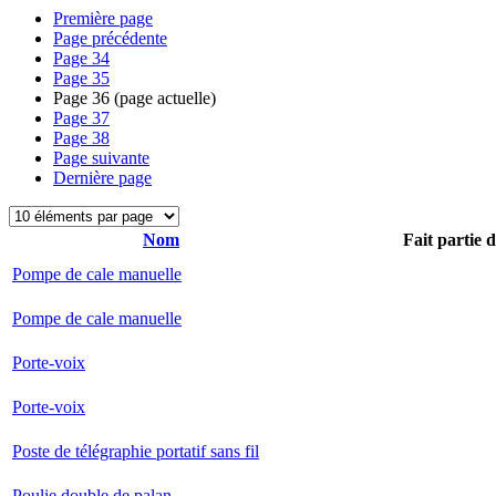
Première page
Page précédente
Page
34
Page
35
Page
36
(page actuelle)
Page
37
Page
38
Page suivante
Dernière page
Nom
Fait partie 
Pompe de cale manuelle
Pompe de cale manuelle
Porte-voix
Porte-voix
Poste de télégraphie portatif sans fil
Poulie double de palan