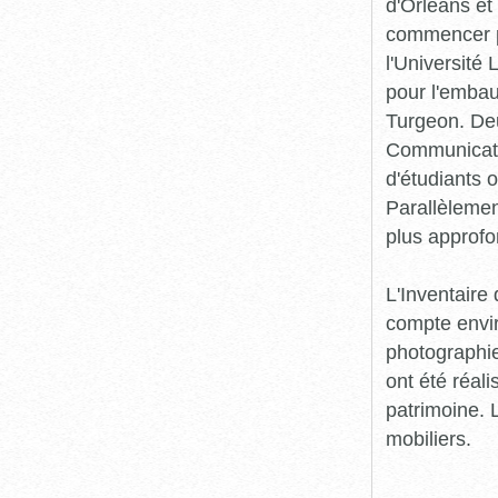
d'Orléans et
commencer pr
l'Université
pour l'embau
Turgeon. Deu
Communicatio
d'étudiants o
Parallèlement
plus approfo
L'Inventaire 
compte envir
photographie
ont été réali
patrimoine. L
mobiliers.