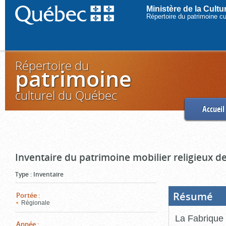
Ministère de la Cult
Répertoire du patrimoine c
Répertoire du
patrimoine
culturel du Québec
Accueil
Inventaire du patrimoine mobilier religieux de
Type
:
Inventaire
Résumé
(Boi
Portée
:
ouve
Régionale
cliq
pou
La Fabrique 
ferm
Année
: