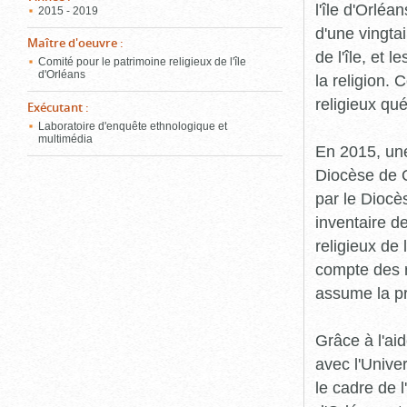
l'île d'Orléa
2015 - 2019
d'une vingta
Maître d'oeuvre
:
de l'île, et 
Comité pour le patrimoine religieux de l'île
d'Orléans
la religion.
religieux qu
Exécutant
:
Laboratoire d'enquête ethnologique et
multimédia
En 2015, une
Diocèse de Q
par le Diocès
inventaire d
religieux de 
compte des r
assume la p
Grâce à l'ai
avec l'Unive
le cadre de 