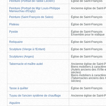
Peinture (Portrait de l'abbé Leclerc)
Église de Saint-François
Peinture (Portrait de Mgr Louis-Philippe
Ancienne église de Saint-P
Mariauchau d'Esgly)
Peinture (Saint François de Sales)
Église de Saint-François
Plateau
Église de Saint-François
Pyxide
Église de Saint-François
Ensemble pour le viatique
Reliquaire
Église de Saint-François
Sculpture (Vierge à l'Enfant)
Église de Saint-François
Sculptures (Anges)
Église de Saint-François
Tabernacle et maître-autel
Ancienne église de Saint-P
Biens mobiliers à caractère
(Autels anciens des XVIIe e
siècles)
Biens mobiliers à caractère
(Tabernacles anciens des X
siècles)
Tasse à quêter
Église de Saint-François
Tuyau de l'ancien système de chauffage
Ancienne église de Saint-P
Aiguière