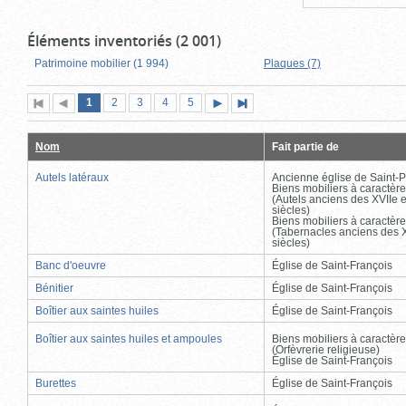
Éléments inventoriés (2 001)
Patrimoine mobilier (1 994)
Plaques (7)
Page
(page
Page
Page
Page
Page
1
Première
2
Page
3
4
5
Page
Dernière
actuelle)
page
précédente
suivante
page
Nom
Fait partie de
Autels latéraux
Ancienne église de Saint-P
Biens mobiliers à caractère
(Autels anciens des XVIIe e
siècles)
Biens mobiliers à caractère
(Tabernacles anciens des X
siècles)
Banc d'oeuvre
Église de Saint-François
Bénitier
Église de Saint-François
Boîtier aux saintes huiles
Église de Saint-François
Boîtier aux saintes huiles et ampoules
Biens mobiliers à caractère
(Orfèvrerie religieuse)
Église de Saint-François
Burettes
Église de Saint-François