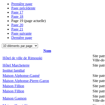
Première page
Page précédente
Page
17
Page
18
Page
19
(page actuelle)
Page
20
Page
21
Page suivante
Dernière page
Nom
Site pat
Hôtel de ville de Rimouski
Ville-d
Hôtel Marcheterre
Site pa
Institut familial
Maison Alphonse-Gagné
Site pa
Maison Alphonse-Pierre-Garon
Site pa
Maison Fillion
Site pa
Maison Fillion
Site pa
Site pat
Maison Gagnon
Ville-d