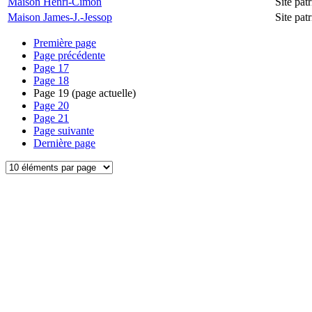
Maison Henri-Cimon
Site pa
Maison James-J.-Jessop
Site pa
Première page
Page précédente
Page
17
Page
18
Page
19
(page actuelle)
Page
20
Page
21
Page suivante
Dernière page