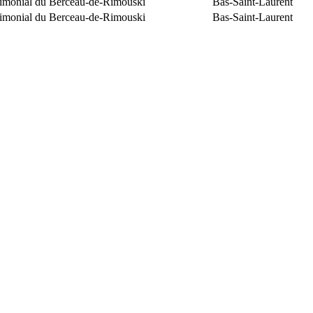
trimonial du Berceau-de-Rimouski
Bas-Saint-Laurent
trimonial du Berceau-de-Rimouski
Bas-Saint-Laurent