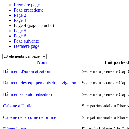
Première page
Page précédente
Page
2
Page
3
Page
4
(page actuelle)
Page
5
Page
6
Page suivante
Dernière page
Nom
Fait partie 
Bâtiment d'automatisation
Secteur du phare de Cap-
Bâtiment des équipements de navigation
Secteur du phare de Cap 
Bâtiments d'automatisation
Secteur du phare de Cap
Cabane à l'huile
Site patrimonial du Phare-
Cabane de la corne de brume
Site patrimonial du Phare-
Dépendance
Phare de L'Anse-à-la-Ca