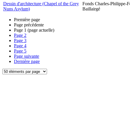
Dessin d'architecture (Chapel of the Grey
Fonds Charles-Philippe-F
Nuns Asylum)
Baillairgé
Première page
Page précédente
Page
1
(page actuelle)
Page
2
Page
3
Page
4
Page
5
Page suivante
Dernière page