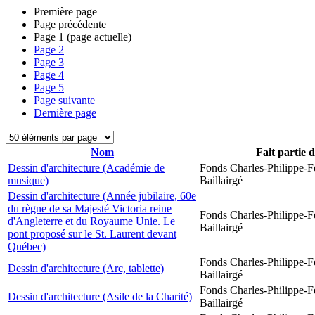
Première page
Page précédente
Page
1
(page actuelle)
Page
2
Page
3
Page
4
Page
5
Page suivante
Dernière page
Nom
Fait partie 
Dessin d'architecture (Académie de
Fonds Charles-Philippe-F
musique)
Baillairgé
Dessin d'architecture (Année jubilaire, 60e
du règne de sa Majesté Victoria reine
Fonds Charles-Philippe-F
d'Angleterre et du Royaume Unie. Le
Baillairgé
pont proposé sur le St. Laurent devant
Québec)
Fonds Charles-Philippe-F
Dessin d'architecture (Arc, tablette)
Baillairgé
Fonds Charles-Philippe-F
Dessin d'architecture (Asile de la Charité)
Baillairgé