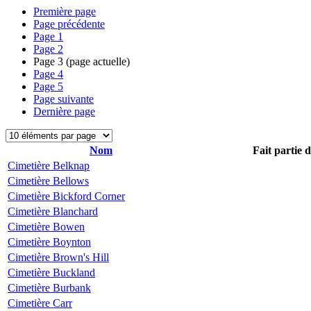
Première page
Page précédente
Page
1
Page
2
Page
3
(page actuelle)
Page
4
Page
5
Page suivante
Dernière page
Nom
Fait partie 
Cimetière Belknap
Cimetière Bellows
Cimetière Bickford Corner
Cimetière Blanchard
Cimetière Bowen
Cimetière Boynton
Cimetière Brown's Hill
Cimetière Buckland
Cimetière Burbank
Cimetière Carr