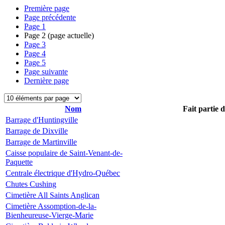
Première page
Page précédente
Page
1
Page
2
(page actuelle)
Page
3
Page
4
Page
5
Page suivante
Dernière page
Nom
Fait partie 
Barrage d'Huntingville
Barrage de Dixville
Barrage de Martinville
Caisse populaire de Saint-Venant-de-
Paquette
Centrale électrique d'Hydro-Québec
Chutes Cushing
Cimetière All Saints Anglican
Cimetière Assomption-de-la-
Bienheureuse-Vierge-Marie