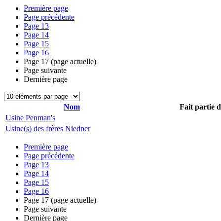
Première page
Page précédente
Page
13
Page
14
Page
15
Page
16
Page
17
(page actuelle)
Page suivante
Dernière page
Nom
Fait partie 
Usine Penman's
Usine(s) des frères Niedner
Première page
Page précédente
Page
13
Page
14
Page
15
Page
16
Page
17
(page actuelle)
Page suivante
Dernière page