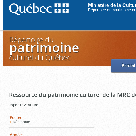
Ministère de la Cult
Répertoire du patrimoine c
Répertoire du
patrimoine
culturel du Québec
Accueil
Ressource du patrimoine culturel de la MRC d
Type
:
Inventaire
Portée
:
Régionale
Année
: