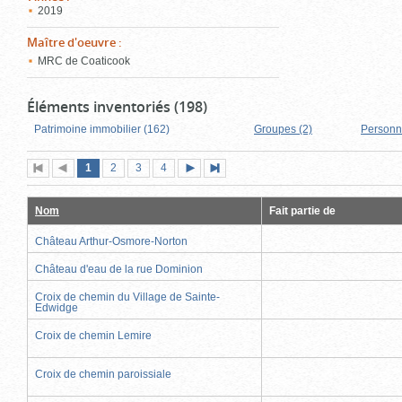
2019
Maître d'oeuvre
:
MRC de Coaticook
Éléments inventoriés (198)
Patrimoine immobilier (162)
Groupes (2)
Personn
Page
(page
Page
Page
Page
1
Première
2
Page
3
4
Page
Dernière
actuelle)
page
précédente
suivante
page
Nom
Fait partie de
Château Arthur-Osmore-Norton
Château d'eau de la rue Dominion
Croix de chemin du Village de Sainte-
Edwidge
Croix de chemin Lemire
Croix de chemin paroissiale