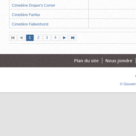
Cimetière Draper's Corner
Cimetière Fairfax
Cimetière Falkenhorst
Page
(page
Page
Page
Page
1
Première
2
Page
3
4
Page
Dernière
actuelle)
page
précédente
suivante
page
Plan du site
Nous joindre
© Gouver