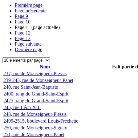
Première page
Page précédente
Page
9
Page
10
Page
11
(page actuelle)
Page
12
Page
13
Page suivante
Dernière page
Nom
Fait partie 
237, rue de Monseigneur-Plessis
239-243, rue de Monseigneur-Panet
240, rue Saint-Jean-Baptiste
2400, rang du Grand-Saint-Esprit
2425, rang du Grand-Saint-Esprit
245, rue Léon-XIII
248, rue de Monseigneur-Plessis
2495-2515, boulevard Louis-Fréchette
250, rue de Monseigneur-Signay
251, rue de Monseigneur-Panet