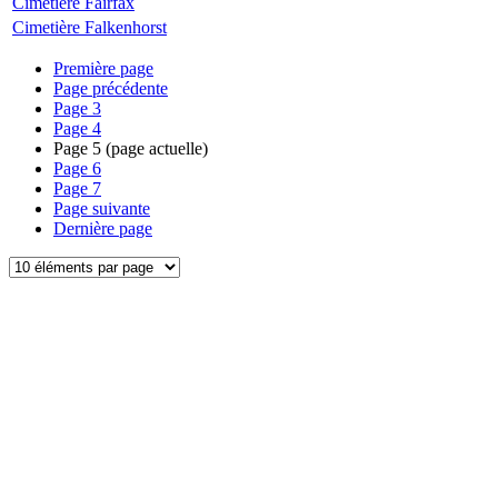
Cimetière Fairfax
Cimetière Falkenhorst
Première page
Page précédente
Page
3
Page
4
Page
5
(page actuelle)
Page
6
Page
7
Page suivante
Dernière page