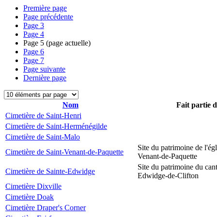
Première page
Page précédente
Page
3
Page
4
Page
5
(page actuelle)
Page
6
Page
7
Page suivante
Dernière page
Nom
Fait partie 
Cimetière de Saint-Henri
Cimetière de Saint-Herménégilde
Cimetière de Saint-Malo
Site du patrimoine de l'égl
Cimetière de Saint-Venant-de-Paquette
Venant-de-Paquette
Site du patrimoine du can
Cimetière de Sainte-Edwidge
Edwidge-de-Clifton
Cimetière Dixville
Cimetière Doak
Cimetière Draper's Corner