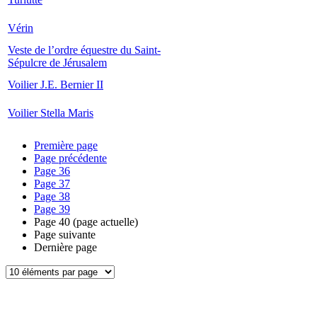
Vérin
Veste de l’ordre équestre du Saint-
Sépulcre de Jérusalem
Voilier J.E. Bernier II
Voilier Stella Maris
Première page
Page précédente
Page
36
Page
37
Page
38
Page
39
Page
40
(page actuelle)
Page suivante
Dernière page