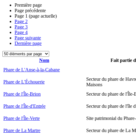
Première page
Page précédente
Page
1
(page actuelle)
Page
2
Page
3
Page
4
Page suivante
Dernière page
Nom
Fait partie 
Phare de L'Anse-à-la-Cabane
Secteur du phare de Havr
Phare de L'Échouerie
Maisons
Phare de l'Île-Brion
Secteur du phare de l'Île-
Phare de l'Île-d'Entrée
Secteur du phare de l'île 
Phare de l'Île-Verte
Site patrimonial du Phare-
Phare de La Martre
Secteur du phare de La M