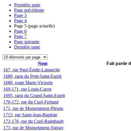
Première page
Page précédente
Page
3
Page
4
Page
5
(page actuelle)
Page
6
Page
7
Page suivante
Dernière page
Nom
Fait partie 
167, rue Paul-Émile-Lamarche
1680, rang du Petit-Saint-Esprit
1680, route Marie-Victorin
169-171, rue Louis-Caron
1695, rang du Grand-Saint-Esprit
170-172, rue du Curé-Ferland
171, rue de Monseigneur-Plessis
1715, rue Saint-Jean-Baptiste
172-176, rue du Curé-Raimbault
173, rue de Monseigneur-Signay