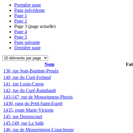
Première page
Page précédente
Page
1
Page
2
Page
3
(page actuelle)
Page
4
Page
5
Page suivante
Dernière page
Nom
Fai
136, rue Jean-Baptiste-Proulx
140, rue du Curé-Ferland
141, rue Louis-Caron
142, rue du Curé-Raimbault
143-147, rue de Monseigneur-Plessis
1430, rang du Petit-Saint-Esprit
1435, route Marie-Victorin
145, rue Denoncourt
145-149, rue La Salle
146, rue de Monseigneur-Courchesne