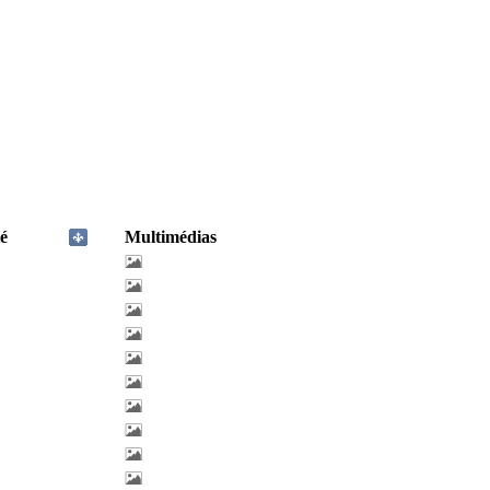
é
Multimédias