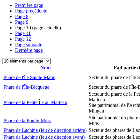
Première page
Page précédente
Page
8
Page
9
Page
10
(page actuelle)
Page
11
Page
12
Page suivante
Dernière page
Nom
Fait partie 
Phare de l'île Sainte-Marie
Secteur du phare de l'île 
Phare de l'Île-Bicquette
Secteur du phare de l'Île-
Secteur du phare de la Peti
Marteau
Phare de la Petite Île au Marteau
Site patrimonial de l'Arch
Mingan
Site patrimonial du phare 
Phare de la Pointe-Mitis
Mitis
Phare de Lachine (feu de direction arrière)
Secteur des phares de La
Phare de Lachine (feu de direction avant)
Secteur des phares de La