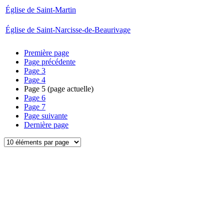
Église de Saint-Martin
Église de Saint-Narcisse-de-Beaurivage
Première page
Page précédente
Page
3
Page
4
Page
5
(page actuelle)
Page
6
Page
7
Page suivante
Dernière page