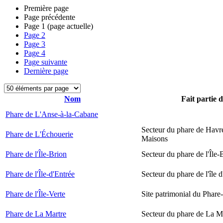
Première page
Page précédente
Page
1
(page actuelle)
Page
2
Page
3
Page
4
Page suivante
Dernière page
Nom
Fait partie 
Phare de L'Anse-à-la-Cabane
Secteur du phare de Havr
Phare de L'Échouerie
Maisons
Phare de l'Île-Brion
Secteur du phare de l'Île-
Phare de l'Île-d'Entrée
Secteur du phare de l'île 
Phare de l'Île-Verte
Site patrimonial du Phare-
Phare de La Martre
Secteur du phare de La M