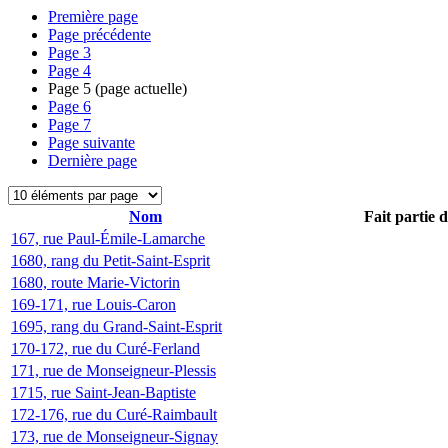
Première page
Page précédente
Page
3
Page
4
Page
5
(page actuelle)
Page
6
Page
7
Page suivante
Dernière page
Nom
Fait partie 
167, rue Paul-Émile-Lamarche
1680, rang du Petit-Saint-Esprit
1680, route Marie-Victorin
169-171, rue Louis-Caron
1695, rang du Grand-Saint-Esprit
170-172, rue du Curé-Ferland
171, rue de Monseigneur-Plessis
1715, rue Saint-Jean-Baptiste
172-176, rue du Curé-Raimbault
173, rue de Monseigneur-Signay