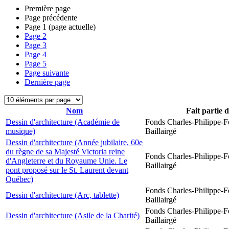
Première page
Page précédente
Page
1
(page actuelle)
Page
2
Page
3
Page
4
Page
5
Page suivante
Dernière page
Nom
Fait partie 
Dessin d'architecture (Académie de
Fonds Charles-Philippe-F
musique)
Baillairgé
Dessin d'architecture (Année jubilaire, 60e
du règne de sa Majesté Victoria reine
Fonds Charles-Philippe-F
d'Angleterre et du Royaume Unie. Le
Baillairgé
pont proposé sur le St. Laurent devant
Québec)
Fonds Charles-Philippe-F
Dessin d'architecture (Arc, tablette)
Baillairgé
Fonds Charles-Philippe-F
Dessin d'architecture (Asile de la Charité)
Baillairgé