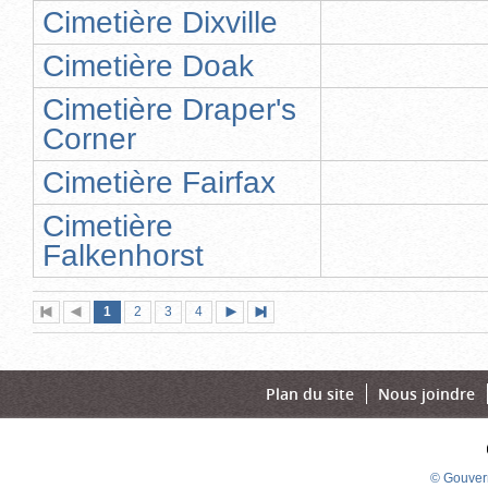
Cimetière Dixville
Cimetière Doak
Cimetière Draper's
Corner
Cimetière Fairfax
Cimetière
Falkenhorst
Page
(page
Page
Page
Page
1
Première
2
Page
3
4
Page
Dernière
actuelle)
page
précédente
suivante
page
Plan du site
Nous joindre
© Gouver