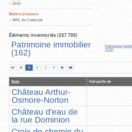
2019
Maître d'oeuvre
:
MRC de Coaticook
Éléments inventoriés (337 795)
Patrimoine immobilier
Patrimoine mobil
(216)
(162)
Page
(page
Page
Page
Page
1
Première
2
Page
3
4
Page
Dernière
actuelle)
page
précédente
suivante
page
Nom
Fait partie de
Château Arthur-
Osmore-Norton
Château d'eau de
la rue Dominion
Croix de chemin du