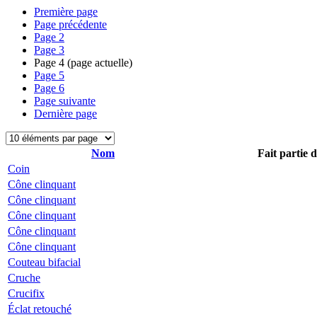
Première page
Page précédente
Page
2
Page
3
Page
4
(page actuelle)
Page
5
Page
6
Page suivante
Dernière page
Nom
Fait partie 
Coin
Cône clinquant
Cône clinquant
Cône clinquant
Cône clinquant
Cône clinquant
Couteau bifacial
Cruche
Crucifix
Éclat retouché