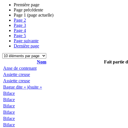
Première page
Page précédente
Page
1
(page actuelle)
Page
2
Page
3
Page
4
Page
5
Page suivante
Dernière page
Nom
Fait partie 
Anse de contenant
Assiette creuse
Assiette creuse
Bague dite « jésuite »
Biface
Biface
Biface
Biface
Biface
Biface