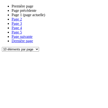
Première page
Page précédente
Page
1
(page actuelle)
Page
2
Page
3
Page
4
Page
5
Page suivante
Dernière page