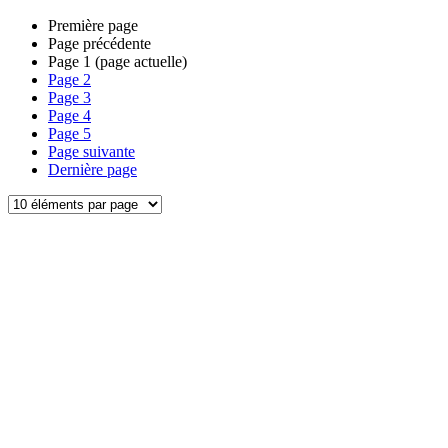
Première page
Page précédente
Page
1
(page actuelle)
Page
2
Page
3
Page
4
Page
5
Page suivante
Dernière page