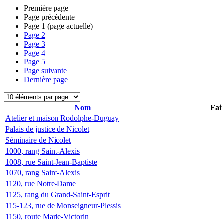
Première page
Page précédente
Page
1
(page actuelle)
Page
2
Page
3
Page
4
Page
5
Page suivante
Dernière page
Nom
Fai
Atelier et maison Rodolphe-Duguay
Palais de justice de Nicolet
Séminaire de Nicolet
1000, rang Saint-Alexis
1008, rue Saint-Jean-Baptiste
1070, rang Saint-Alexis
1120, rue Notre-Dame
1125, rang du Grand-Saint-Esprit
115-123, rue de Monseigneur-Plessis
1150, route Marie-Victorin