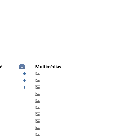
é
Multimédias