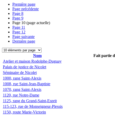
Première page
Page précédente
Page
8
Page
9
Page
10
(page actuelle)
Page
11
Page
12
Page suivante
Dernière page
Nom
Fait partie 
Atelier et maison Rodolphe-Duguay
Palais de justice de Nicolet
Séminaire de Nicolet
1000, rang Saint-Alexis
1008, rue Saint-Jean-Baptiste
1070, rang Saint-Alexis
1120, rue Notre-Dame
1125, rang du Grand-Saint-Esprit
115-123, rue de Monseigneur-Plessis
1150, route Marie-Victorin