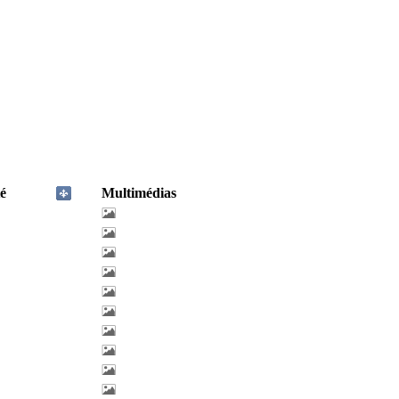
é
Multimédias