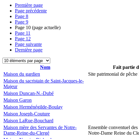
Première page
Page précédente
Page
8
Page
9
Page
10
(page actuelle)
Page
11
Page
12
Page suivante
Dernière page
Nom
Fait partie 
Maison du gardien
Site patrimonial de pêch
Maison du sacristain de Saint-Jacques-le-
Majeur
Maison Duncan-N.-Dubé
Maison Garon
Maison Herménégilde-Boulay
Maison Joseph-Couture
Maison LaRue-Bouchard
Maison mère des Servantes de Notre-
Ensemble conventuel des 
Dame-Reine-du-Clergé
Notre-Dame Reine du Cl