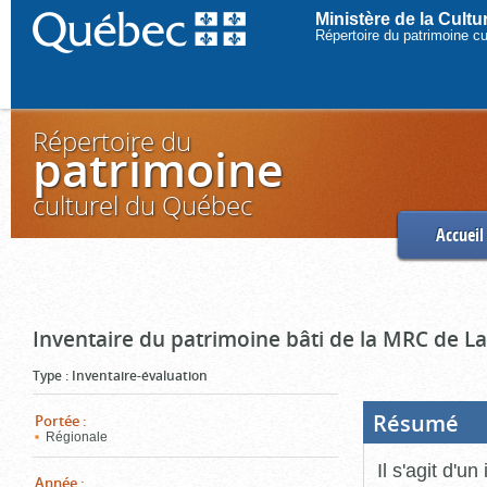
Ministère de la Cult
Répertoire du patrimoine c
Répertoire du
patrimoine
culturel du Québec
Accueil
Inventaire du patrimoine bâti de la MRC de L
Type
:
Inventaire-évaluation
Résumé
(Boi
Portée
:
ouve
Régionale
cliq
pou
Il s'agit d'u
ferm
Année
: