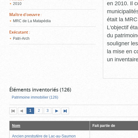
en 2010. Il 
2010
municipalité
Maître d'oeuvre
:
était la MRC
MRC de La Matapédia
L'objectif ét
Exécutant
:
du patrimoin
Patri-Arch
souligner le
la mise en c
un inventair
Éléments inventoriés (126)
Patrimoine immobilier (126)
Page
(page
Page
Page
1
Première
2
Page
3
Page
Dernière
actuelle)
page
précédente
suivante
page
Nom
Fait partie de
Ancien presbytère de Lac-au-Saumon