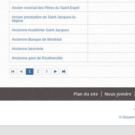
Ancien noviciat des Pères du Saint-Esprit
Ancien presbytère de Saint-Jacques-le-
Majeur
Ancienne Académie Saint-Jacques
Ancienne Banque de Montréal
Ancienne beurrerie
Ancienne gare de Routhierville
Page
(page
Page
Page
1
Première
2
Page
3
Page
Dernière
actuelle)
page
précédente
suivante
page
Plan du site
Nous joindre
© Gouver