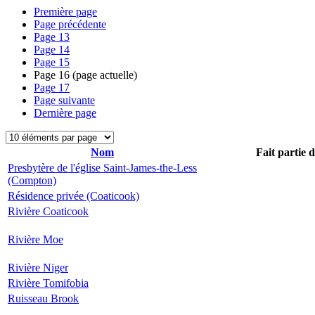
Première page
Page précédente
Page
13
Page
14
Page
15
Page
16
(page actuelle)
Page
17
Page suivante
Dernière page
Nom
Fait partie 
Presbytère de l'église Saint-James-the-Less
(Compton)
Résidence privée (Coaticook)
Rivière Coaticook
Rivière Moe
Rivière Niger
Rivière Tomifobia
Ruisseau Brook