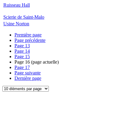
Ruisseau Hall
Scierie de Saint-Malo
Usine Norton
Première page
Page précédente
Page
13
Page
14
Page
15
Page
16
(page actuelle)
Page
17
Page suivante
Dernière page