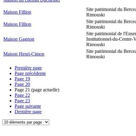
Site patrimonial du Berce
Maison Fillion
Rimouski
Site patrimonial du Berce
Maison Fillion
Rimouski
Site patrimonial de l'Ens
Maison Gagnon
Institutionnel-du-Centre-V
Rimouski
Site patrimonial du Berce
Maison Henri-Cimon
Rimouski
Première page
Page précédente
Page
19
Page
20
Page
21
(page actuelle)
Page
22
Page
23
Page suivante
Dernière page