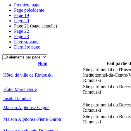
Première page
Page précédente
Page
19
Page
20
Page
21
(page actuelle)
Page
22
Page
23
Page suivante
Dernière page
Nom
Fait partie 
Site patrimonial de l'Ens
Hôtel de ville de Rimouski
Institutionnel-du-Centre-V
Rimouski
Site patrimonial du Berce
Hôtel Marcheterre
Rimouski
Institut familial
Site patrimonial du Berce
Maison Alphonse-Gagné
Rimouski
Site patrimonial du Berce
Maison Alphonse-Pierre-Garon
Rimouski
Maison du chemin Duchénier