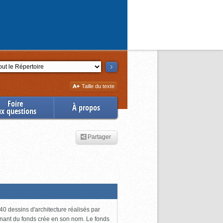
ction
Augmenter
Taille du texte
la
Foire
À propos
ux questions
Partager
0 dessins d'architecture réalisés par
enant du fonds crée en son nom. Le fonds