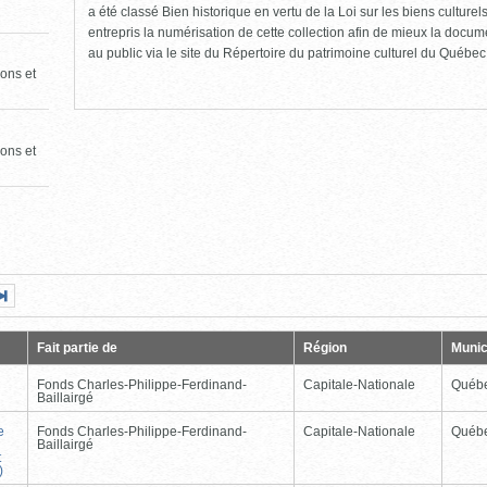
a été classé Bien historique en vertu de la Loi sur les biens culture
entrepris la numérisation de cette collection afin de mieux la docume
au public via le site du Répertoire du patrimoine culturel du Québec
ons et
ons et
Page
Dernière
nte
page
Fait partie de
Région
Munic
Fonds Charles-Philippe-Ferdinand-
Capitale-Nationale
Québ
Baillairgé
e
Fonds Charles-Philippe-Ferdinand-
Capitale-Nationale
Québ
Baillairgé
t
)