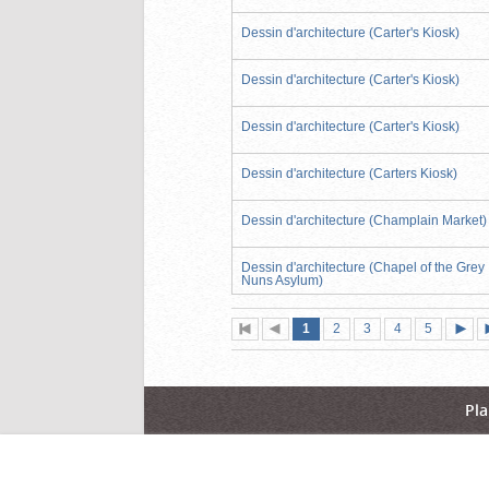
Dessin d'architecture (Carter's Kiosk)
Dessin d'architecture (Carter's Kiosk)
Dessin d'architecture (Carter's Kiosk)
Dessin d'architecture (Carters Kiosk)
Dessin d'architecture (Champlain Market)
Dessin d'architecture (Chapel of the Grey
Nuns Asylum)
Page
(page
Page
Page
Page
Page
1
Première
2
Page
3
4
5
actuelle)
page
précédente
suiva
Pla