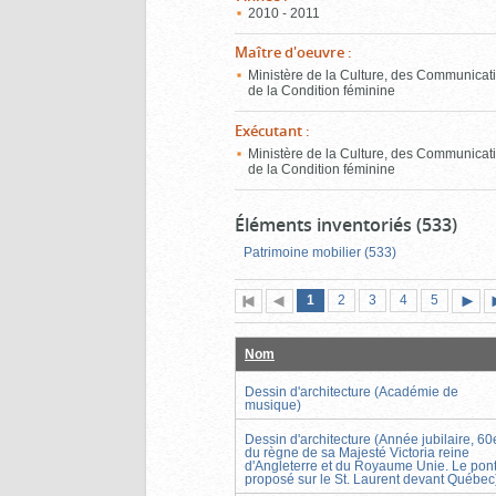
2010 - 2011
Maître d'oeuvre
:
Ministère de la Culture, des Communicati
de la Condition féminine
Exécutant
:
Ministère de la Culture, des Communicati
de la Condition féminine
Éléments inventoriés (533)
Patrimoine mobilier (533)
Page
(page
Page
Page
Page
Page
1
Première
2
Page
3
4
5
actuelle)
page
précédente
suiva
Nom
Dessin d'architecture (Académie de
musique)
Dessin d'architecture (Année jubilaire, 60
du règne de sa Majesté Victoria reine
d'Angleterre et du Royaume Unie. Le pon
proposé sur le St. Laurent devant Québec