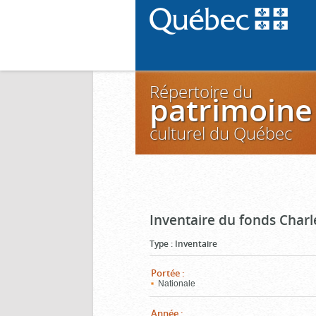
Répertoire du
patrimoine
culturel du Québec
Inventaire du fonds Charl
Type
:
Inventaire
Portée
:
Nationale
Année
: