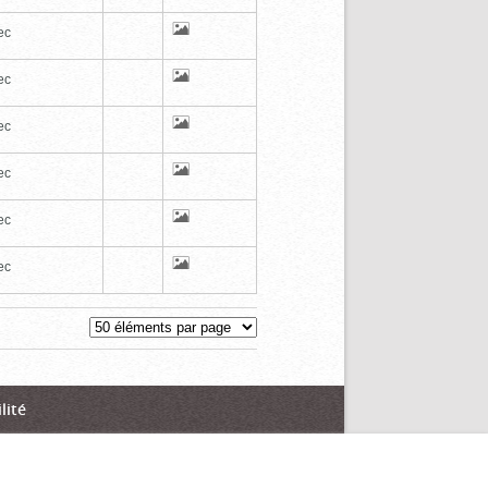
ec
ec
ec
ec
ec
ec
lité