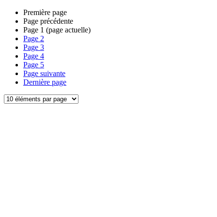
Première page
Page précédente
Page
1
(page actuelle)
Page
2
Page
3
Page
4
Page
5
Page suivante
Dernière page