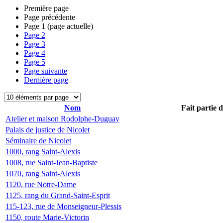
Première page
Page précédente
Page
1
(page actuelle)
Page
2
Page
3
Page
4
Page
5
Page suivante
Dernière page
Nom
Fait partie 
Atelier et maison Rodolphe-Duguay
Palais de justice de Nicolet
Séminaire de Nicolet
1000, rang Saint-Alexis
1008, rue Saint-Jean-Baptiste
1070, rang Saint-Alexis
1120, rue Notre-Dame
1125, rang du Grand-Saint-Esprit
115-123, rue de Monseigneur-Plessis
1150, route Marie-Victorin