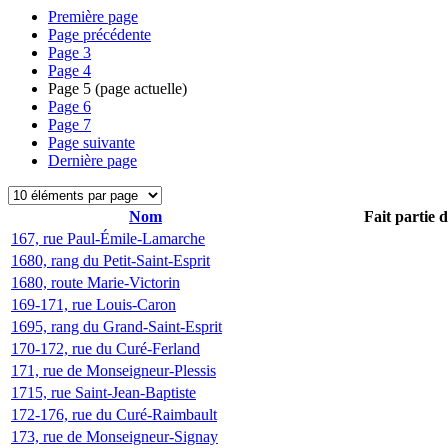
Première page
Page précédente
Page
3
Page
4
Page
5
(page actuelle)
Page
6
Page
7
Page suivante
Dernière page
Nom
Fait partie 
167, rue Paul-Émile-Lamarche
1680, rang du Petit-Saint-Esprit
1680, route Marie-Victorin
169-171, rue Louis-Caron
1695, rang du Grand-Saint-Esprit
170-172, rue du Curé-Ferland
171, rue de Monseigneur-Plessis
1715, rue Saint-Jean-Baptiste
172-176, rue du Curé-Raimbault
173, rue de Monseigneur-Signay