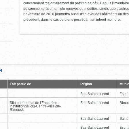
concernaient majoritairement du patrimoine bâti. Depuis l'inventaire
de commémoration ont été rénovés ou modifiés, tandis que d'autres
l'inventaire de 2016 permettra aussi d'enlever des bâtiments ou de
précédent, dans le cas de biens possédant un intérêt moindre.
Page
Dernière
nte
page
Fait partie de
Région
Munic
Bas-Saint-Laurent
Esprit
Site patrimonial de l'Ensemble-
Bas-Saint-Laurent
Rimou
Institutionnel-du-Centre-Ville-de-
Rimouski
Bas-Saint-Laurent
Saint
Bas-Saint-Laurent
Esprit