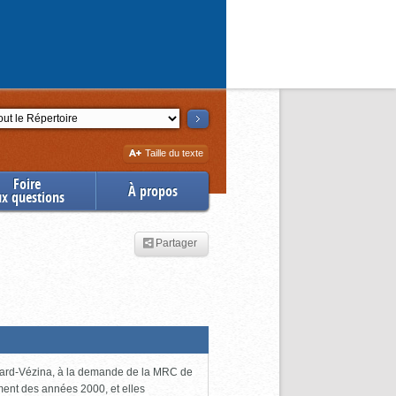
ction
Augmenter
Taille du texte
la
Foire
À propos
ux questions
Partager
uchard-Vézina, à la demande de la MRC de
ment des années 2000, et elles