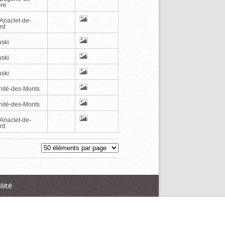
ère
-Anaclet-de-
rd
ski
ski
ski
inité-des-Monts
inité-des-Monts
-Anaclet-de-
rd
lité