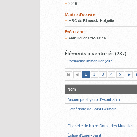
2016
Maître d'oeuvre
:
MRC de Rimouski-Neigette
Exécutant
:
Anik Bouchard-Vézina
Éléments inventoriés (237)
Patrimoine immobilier (237)
Page
(page
Page
Page
Page
Page
1
Première
2
Page
3
4
5
actuelle)
page
précédente
suiva
Nom
Ancien presbytère d'Esprit-Saint
Cathédrale de Saint-Germain
Chapelle de Notre-Dame-des-Murailles
Église d'Esprit-Saint