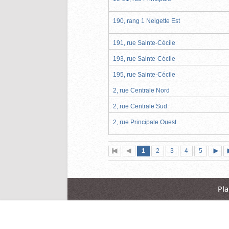
190, rang 1 Neigette Est
191, rue Sainte-Cécile
193, rue Sainte-Cécile
195, rue Sainte-Cécile
2, rue Centrale Nord
2, rue Centrale Sud
2, rue Principale Ouest
Page
(page
Page
Page
Page
Page
1
Première
2
Page
3
4
5
actuelle)
page
précédente
suiva
Pla