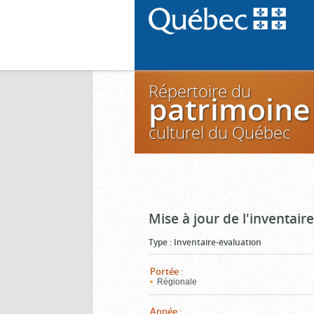
Répertoire du
patrimoine
culturel du Québec
Mise à jour de l'inventai
Type
:
Inventaire-évaluation
Portée
:
Régionale
Année
: