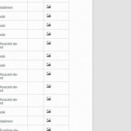
Valérien
ski
ski
ski
-Anaclet-de-
rd
ski
ski
-Anaclet-de-
rd
-Anaclet-de-
rd
-Anaclet-de-
rd
ski
Valérien
-Eugène-de-